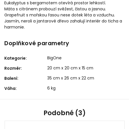
Eukalyptus s bergamotem otevírá prostor lehkostí.
Máta s citrónem probouzí svěžest, čistou a jasnou.
Grapefruit s mořskou řasou nese dotek léta a vzduchu.
Jasmín, neroli a jantarové dřevo zahalují interiér do ticha a
harmonie.
Doplňkové parametry
BigOne
Kategorie
:
20 cm x 20 cm x 15 cm
Rozměr
:
35 cm x 26 cm x 22 cm
Balení
:
6 kg
Váha
:
Podobné (3)