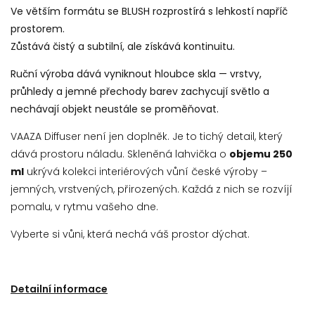
Ve větším formátu se BLUSH rozprostírá s lehkostí napříč
prostorem.
Zůstává čistý a subtilní, ale získává kontinuitu.
Ruční výroba dává vyniknout hloubce skla — vrstvy,
průhledy a jemné přechody barev zachycují světlo a
nechávají objekt neustále se proměňovat.
VAAZA Diffuser není jen doplněk. Je to tichý detail, který
dává prostoru náladu.
Skleněná lahvička o
objemu 250
ml
ukrývá kolekci interiérových vůní české výroby –
jemných, vrstvených, přirozených. Každá z nich se rozvíjí
pomalu, v rytmu vašeho dne.
Vyberte si vůni, která nechá váš prostor dýchat.
Detailní informace